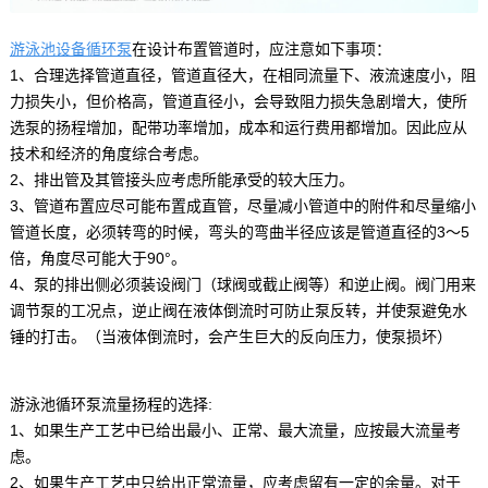
游泳池设备循环泵
在设计布置管道时，应注意如下事项：
1、合理选择管道直径，管道直径大，在相同流量下、液流速度小，阻
力损失小，但价格高，管道直径小，会导致阻力损失急剧增大，使所
选泵的扬程增加，配带功率增加，成本和运行费用都增加。因此应从
技术和经济的角度综合考虑。
2、排出管及其管接头应考虑所能承受的较大压力。
3、管道布置应尽可能布置成直管，尽量减小管道中的附件和尽量缩小
管道长度，必须转弯的时候，弯头的弯曲半径应该是管道直径的3～5
倍，角度尽可能大于90°。
4、泵的排出侧必须装设阀门（球阀或截止阀等）和逆止阀。阀门用来
调节泵的工况点，逆止阀在液体倒流时可防止泵反转，并使泵避免水
锤的打击。（当液体倒流时，会产生巨大的反向压力，使泵损坏）
游泳池循环泵流量扬程的选择:
1、如果生产工艺中已给出最小、正常、最大流量，应按最大流量考
虑。
2、如果生产工艺中只给出正常流量，应考虑留有一定的余量。对于