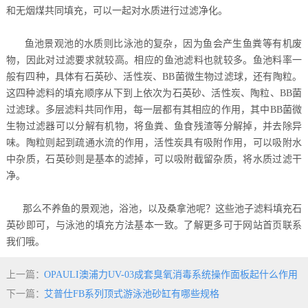
和无烟煤共同填充，可以一起对水质进行过滤净化。
鱼池景观池的水质则比泳池的复杂，因为鱼会产生鱼粪等有机废
物，因此对过滤要求就较高。相应的鱼池滤料也就较多。鱼池料率一
般有四种，具体有石英砂、活性炭、BB菌微生物过滤球，还有陶粒。
这四种滤料的填充顺序从下到上依次为石英砂、活性炭、陶粒、BB菌
过滤球。多层滤料共同作用，每一层都有其相应的作用，其中BB菌微
生物过滤器可以分解有机物，将鱼粪、鱼食残渣等分解掉，并去除异
味。陶粒则起到疏通水流的作用，活性炭具有吸附作用，可以吸附水
中杂质，石英砂则是基本的滤掉，可以吸附截留杂质，将水质过滤干
净。
那么不养鱼的景观池，浴池，以及桑拿池呢？这些池子滤料填充石
英砂即可，与泳池的填充方法基本一致。了解更多可于网站首页联系
我们哦。
上一篇：
OPAULI澳浦力UV-03成套臭氧消毒系统操作面板起什么作用
下一篇：
艾普仕FB系列顶式游泳池砂缸有哪些规格