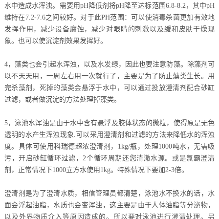
水中造成水浑浊。需要用pH降低剂将pH降至达标范围6.8-8.2，其中pH
维持在7.2-7.6之间较好。对于此PH范围：可以使消毒杀菌更加有效地
发挥作用，减少设备腐蚀，减少对眼睛的刺激以及缓和皮肤干燥现
象。也可以使沉淀剂效果发挥好。
4，藻类也会引起水浑浊，以及水发绿，因此也要注意防藻。除藻剂可
以不天天用，一周左右用一次就行了，主要是为了防止藻类生长。用
完杀藻剂，死掉的藻类会悬浮于水中，可以通过投放澄清剂配合砂缸
过滤，或者做沉淀的方法处理掉藻类。
5，泳池水浑浊是由于水中含有悬浮及胶体状态的微粒，使得原是无色
透明的水产生浑浊现象.可以采用澄清剂和过滤的方法来降低水的浑浊
度。具体可使用科瑞德超浓澄清剂，1kg/瓶，处理1000吨水，无需吸
污，开启砂缸循环过滤，2个循环周期还您清澈水源。或是氯霸澄清
剂，正常情况下1000立方水使用1kg。特殊情况下要加2-3倍。
澄清剂是为了澄清水质，相信管理员都清楚，泳池水不换水的话，水
面会浮起油脂，水质也会变浑浊，这主要是由于人体油脂等分泌物，
以及外界物质介入等原因造成的。所以要对泳池进行澄清处理。另