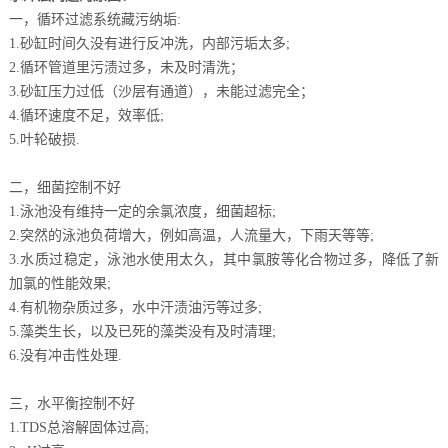
一，循环过滤系统藏污纳垢:
1.砂缸时间久没有进行反冲洗，内部污垢太多;
2.循环管道里污渍过多，未及时清洗；
3.砂缸压力过低（沙层有通道），未能过滤完全；
4.循环速度不足，效率低;
5.叶轮破损.
二，细菌控制不好
1.泳池没有维持一定的余氯浓度，细菌超标;
2.突然的泳池负荷增大，例如高温，人流量大，下雨天等等;
3.水质过稳定，泳池水使用太久，其中氯胺等化合物过多，降低了新
加氯的性能效果;
4.有机物杂质过多，水中汗渍油污等过多;
5.藻类生长，以及已死的藻类没有及时清理;
6.没有冲击性处理.
三，水平衡控制不好
1.TDS总溶解固体过高;