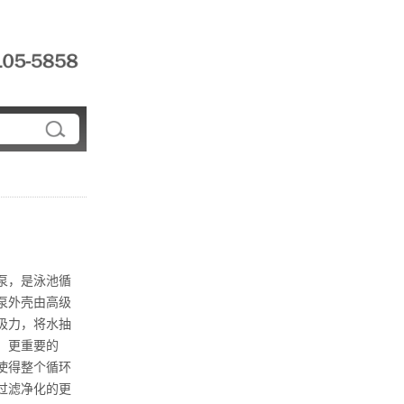
泵，是泳池循
泵外壳由高级
吸力，将水抽
。更重要的
使得整个循环
过滤净化的更