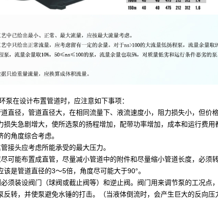
环泵在设计布置管道时，应注意如下事项：
管道直径，管道直径大，在相同流量下、液流速度小，阻力损失小，但价
力损失急剧增大，使所选泵的扬程增加，配带功率增加，成本和运行费用
济的角度综合考虑。
其管接头应考虑所能承受的最大压力。
应尽可能布置成直管，尽量减小管道中的附件和尽量缩小管道长度，必须
应该是管道直径的3～5倍，角度尽可能大于90°。
侧必须装设阀门（球阀或截止阀等）和逆止阀。阀门用来调节泵的工况点
泵反转，并使泵避免水锤的打击。（当液体倒流时，会产生巨大的反向压