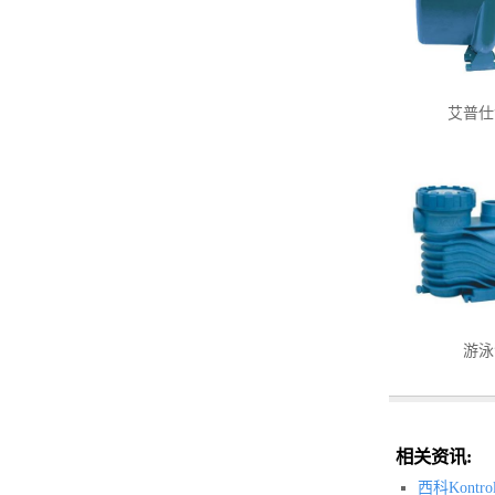
艾普仕
游泳
相关资讯:
西科Kont