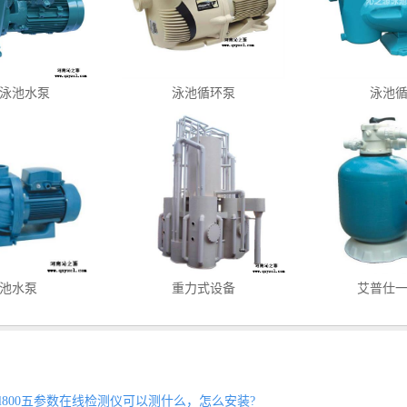
泳池水泵
泳池循环泵
泳池
池水泵
重力式设备
艾普仕
rol800五参数在线检测仪可以测什么，怎么安装?