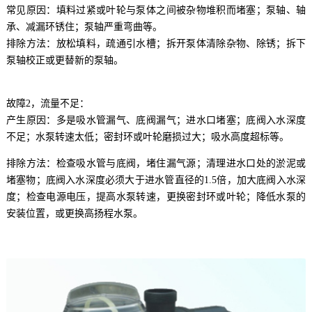
常见原因：填料过紧或叶轮与泵体之间被杂物堆积而堵塞；泵轴、轴
承、减漏环锈住；泵轴严重弯曲等。
排除方法：放松填料，疏通引水槽；拆开泵体清除杂物、除锈；拆下
泵轴校正或更替新的泵轴。
故障2，流量不足：
产生原因：多是吸水管漏气、底阀漏气；进水口堵塞；底阀入水深度
不足；水泵转速太低；密封环或叶轮磨损过大；吸水高度超标等。
排除方法：检查吸水管与底阀，堵住漏气源；清理进水口处的淤泥或
堵塞物；底阀入水深度必须大于进水管直径的1.5倍，加大底阀入水深
度；检查电源电压，提高水泵转速，更换密封环或叶轮；降低水泵的
安装位置，或更换高扬程水泵。