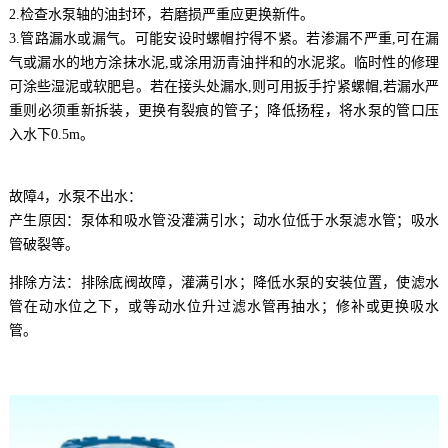
2.检查水泵轴的油封环，若磨损严重应更换新件。
3.管路漏水或漏气。可能安设时螺帽拧得不紧。若渗漏不严重,可在漏
气或漏水的地方涂抹水泥,或涂用沥青油拌和的水泥浆。临时性的修理
可涂些湿泥或软肥皂。若在接头处漏水,则可用扳手拧紧螺帽,若漏水严
重则必须重新拆装，更换有裂痕的管子；降低扬程，将水泵的管口压
入水下0.5m。
故障4，水泵不出水：
产生原因：泵体和吸水管没灌满引水；动水位低于水泵滤水管；吸水
管破裂等。
排除方法：排除底阀故障，灌满引水；降低水泵的安装位置，使滤水
管在动水位之下，或等动水位升过滤水管再抽水；修补或更换吸水
管。