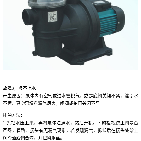
故障3，吸不上水
产生原因：泵体内有空气或进水管积气，或是底阀关闭不紧，灌引水
不满、真空泵填料漏气厉害，闸阀或拍门关闭不严。
排除方法：
1.先把水压上来，再将泵体注满水，然后开机。同时检视逆止阀是否
严密，管路、接头有无漏气现象，若发现漏气，拆卸后在接头处涂上
润滑油或调合漆，并扭紧螺丝。