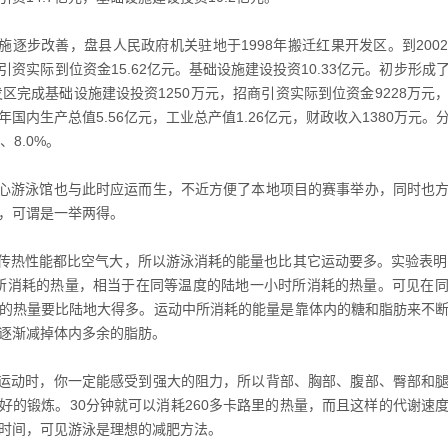
逐步改善，盘县人民政府机关驻地于1998年搬迁红果开发区。到200
引资实际到位资金15.62亿元。基础设施建设投资10.33亿元。初步形成
开发区完成基础设施建设投资1250万元，招商引资实际到位资金9228万元
年国内生产总值5.56亿元，工业总产值1.26亿元，财政收入1380万元。
%、8.0%。
心游泳馆也与此时应运而生，不近方便了本地项目的赛事举办，同时也方
，可谓是一举两得。
热性能都比空气大，所以游泳消耗的能量也比其它运动要多。实验表明
所消耗的热量，相当于在同等温度的陆地一小时所消耗的热量。可见在
的热量要比陆地大得多。运动中所消耗的能量是靠体内的糖和脂肪来不
逐渐减掉体内多余的脂肪。
运动时，你一定能感受到强大的阻力，所以背部、胸部、腹部、臀部和腿
好的锻炼。30分钟就可以消耗260多卡路里的热量，而且这样的代谢速
时间，可见游泳是理想的减肥方法。