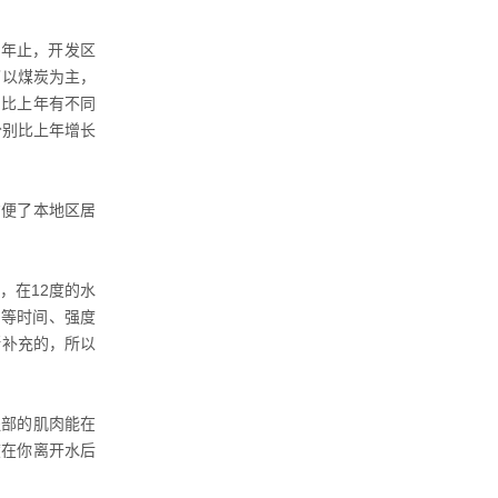
2年止，开发区
了以煤炭为主，
，比上年有不同
分别比上年增长
便了本地区居
，在12度的水
同等时间、强度
断补充的，所以
部的肌肉能在
度在你离开水后