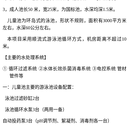
3
，成人池长
50
米，宽
25
米，为国标池，水深均深
1.5
米。
儿童池为环岛式的泳池，形状不规则，面积有
3000
平方米
左右，水深
60
公分左右。
本项目采用顺流式游泳池循环方式，机房距离不超过
10
米。
【主要的水处理系统】
①
循环过滤系统
②水体长效杀菌消毒系统
③电控系统
管材
管件等
一：儿童池主要的游泳池设备配置：
泳池过滤砂缸
2
台
泳池循环水泵
3
台（两用一备）
自动投药泵
3
台（
pH
调节剂、絮凝剂、消毒剂各一台）