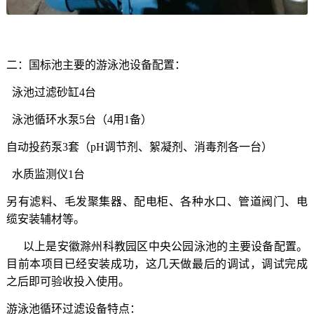
二：国标池主要的游泳池设备配置：
泳池过滤砂缸
4
台
泳池循环水泵
5
台（
4
用
1
备）
自动投药泵
3
套（
pH
调节剂、絮凝剂、消毒剂各一台）
水质监测仪
1
台
另有滤料、毛发聚集器、配电柜、各种水口、管道阀门、电
缆安装辅材等。
以上是安徽滁州科教园区中央公园泳池的主要设备配置。
目前本项目已经安装成功，这几天做最后的调试，调试完成
之后即可验收投入使用。
游泳池循环过滤设备特点：